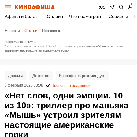
RUS
Афиша и билеты
Онлайн
Что посмотреть
Сериалы
Н
Новости
Статьи
Про жизнь
Киноафиша
Статьи
«Нет слов, одни эмоции. 10 из 10»: триллер про маньяка «Мышь» устроил
зрителям настоящие американские горки
Дорамы
Детектив
Киноафиша рекомендует
6 февраля 2025 18:08
Проверено редакцией
«Нет слов, одни эмоции. 10
из 10»: триллер про маньяка
«Мышь» устроил зрителям
настоящие американские
горки