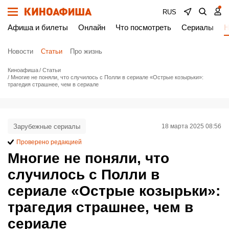
RUS
Афиша и билеты
Онлайн
Что посмотреть
Сериалы
Н
Новости
Статьи
Про жизнь
Киноафиша
Статьи
Многие не поняли, что случилось с Полли в сериале «Острые козырьки»:
трагедия страшнее, чем в сериале
Зарубежные сериалы
18 марта 2025 08:56
Проверено редакцией
Многие не поняли, что
случилось с Полли в
сериале «Острые козырьки»:
трагедия страшнее, чем в
сериале