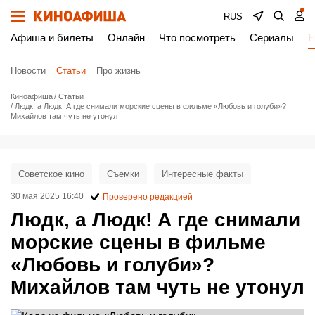
RUS
Афиша и билеты
Онлайн
Что посмотреть
Сериалы
Н
Новости
Статьи
Про жизнь
Киноафиша
Статьи
Людк, а Людк! А где снимали морские сцены в фильме «Любовь и голуби»?
Михайлов там чуть не утонул
Советское кино
Съемки
Интересные факты
30 мая 2025 16:40
Проверено редакцией
Людк, а Людк! А где снимали
морские сцены в фильме
«Любовь и голуби»?
Михайлов там чуть не утонул