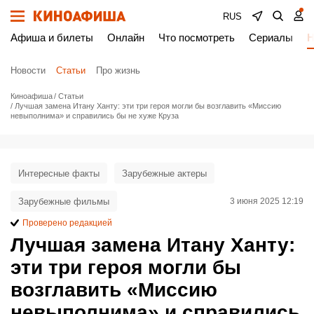
RUS
Афиша и билеты
Онлайн
Что посмотреть
Сериалы
Н
Новости
Статьи
Про жизнь
Киноафиша
Статьи
Лучшая замена Итану Ханту: эти три героя могли бы возглавить «Миссию
невыполнима» и справились бы не хуже Круза
Интересные факты
Зарубежные актеры
Зарубежные фильмы
3 июня 2025 12:19
Проверено редакцией
Лучшая замена Итану Ханту:
эти три героя могли бы
возглавить «Миссию
невыполнима» и справились