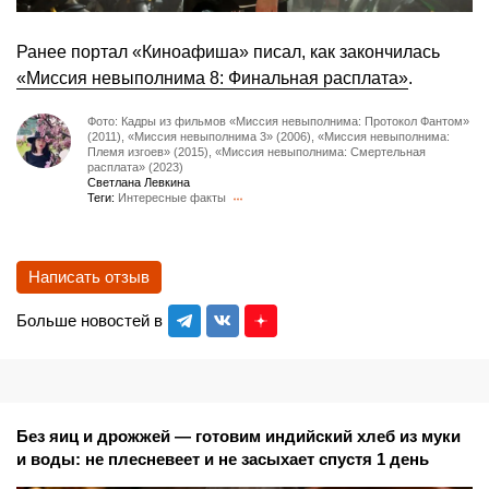
Ранее портал «Киноафиша» писал, как закончилась
«Миссия невыполнима 8: Финальная расплата»
.
Фото: Кадры из фильмов «Миссия невыполнима: Протокол Фантом»
(2011), «Миссия невыполнима 3» (2006), «Миссия невыполнима:
Племя изгоев» (2015), «Миссия невыполнима: Смертельная
расплата» (2023)
Светлана Левкина
Теги:
Интересные факты
Написать отзыв
Больше новостей в
Без яиц и дрожжей — готовим индийский хлеб из муки
и воды: не плесневеет и не засыхает спустя 1 день