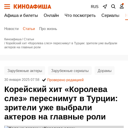
RUS
Афиша и билеты
Онлайн
Что посмотреть
Сериалы
Н
Новости
Статьи
Про жизнь
Киноафиша
Статьи
Корейский хит «Королева слез» переснимут в Турции: зрители уже выбрали
актеров на главные роли
Зарубежные актеры
Зарубежные сериалы
Дорамы
30 января 2025 07:58
Проверено редакцией
Корейский хит «Королева
слез» переснимут в Турции:
зрители уже выбрали
актеров на главные роли