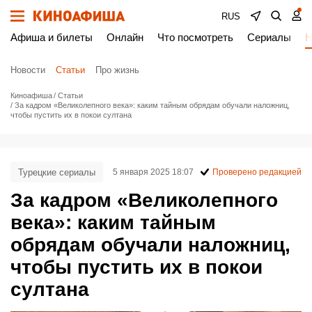
RUS
Афиша и билеты
Онлайн
Что посмотреть
Сериалы
Н
Новости
Статьи
Про жизнь
Киноафиша
Статьи
За кадром «Великолепного века»: каким тайным обрядам обучали наложниц,
чтобы пустить их в покои султана
Турецкие сериалы
5 января 2025 18:07
Проверено редакцией
За кадром «Великолепного
века»: каким тайным
обрядам обучали наложниц,
чтобы пустить их в покои
султана