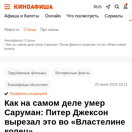
RUS
Афиша и билеты
Онлайн
Что посмотреть
Сериалы
Н
Новости
Статьи
Про жизнь
Киноафиша
Статьи
Как на самом деле умер Саруман: Питер Джексон вырезал это во «Властелине
колец»
Зарубежные фильмы
Интересные факты
Киноафиша объясняет
25 июня 2025 16:11
Проверено редакцией
Как на самом деле умер
Саруман: Питер Джексон
вырезал это во «Властелине
колец»