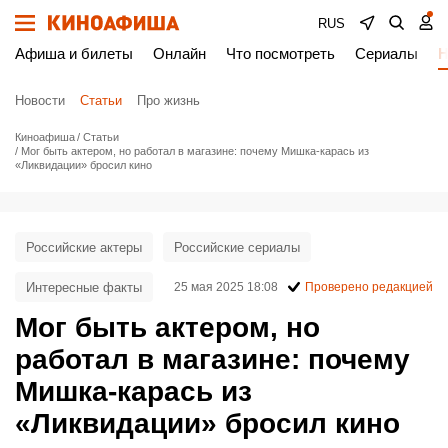
RUS
Афиша и билеты
Онлайн
Что посмотреть
Сериалы
Н
Новости
Статьи
Про жизнь
Киноафиша
Статьи
Мог быть актером, но работал в магазине: почему Мишка-карась из
«Ликвидации» бросил кино
Российские актеры
Российские сериалы
Интересные факты
25 мая 2025 18:08
Проверено редакцией
Мог быть актером, но
работал в магазине: почему
Мишка-карась из
«Ликвидации» бросил кино