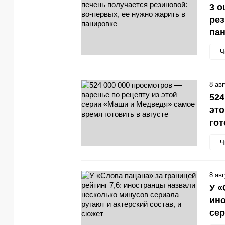
3 о
рез
па
Ч
8 ав
524
это
гот
Ч
8 ав
У «
ино
сер