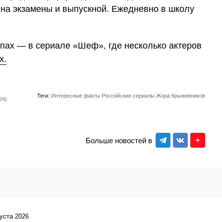
, на экзамены и выпускной. Ежедневно в школу
япах — в сериале «Шеф», где несколько актеров
х.
Теги:
Интересные факты
Российские сериалы
Жора Крыжовников
24)
Больше новостей в
густа 2026