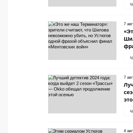
Ч
7 ав
«Эт
Шил
фр
Ч
7 ав
Луч
се
эт
Ч
4 ав