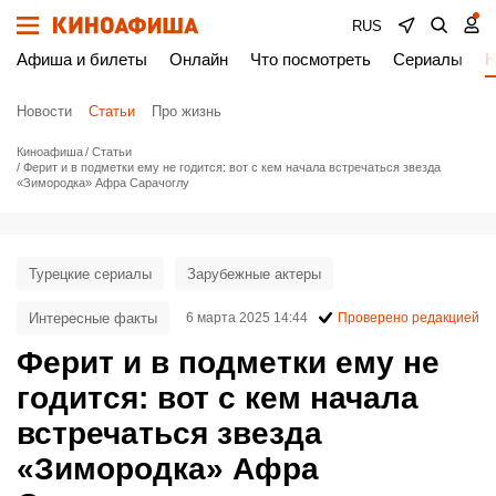
RUS
Афиша и билеты
Онлайн
Что посмотреть
Сериалы
Н
Новости
Статьи
Про жизнь
Киноафиша
Статьи
Ферит и в подметки ему не годится: вот с кем начала встречаться звезда
«Зимородка» Афра Сарачоглу
Турецкие сериалы
Зарубежные актеры
Интересные факты
6 марта 2025 14:44
Проверено редакцией
Ферит и в подметки ему не
годится: вот с кем начала
встречаться звезда
«Зимородка» Афра