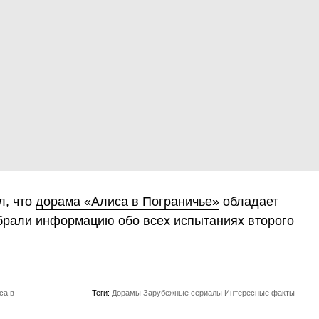
л, что
дорама «Алиса в Пограничье»
обладает
обрали информацию обо всех испытаниях
второго
са в
Теги:
Дорамы
Зарубежные сериалы
Интересные факты