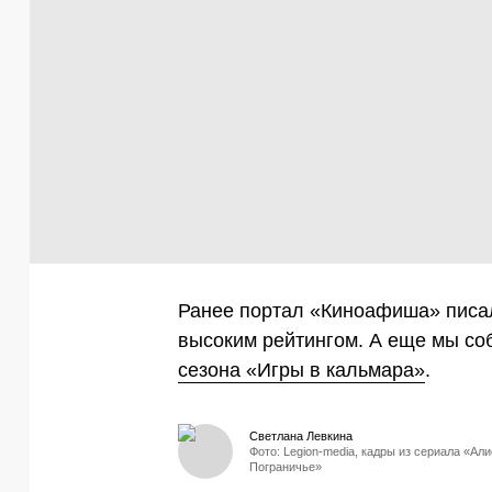
Ранее портал «Киноафиша» писа
высоким рейтингом. А еще мы с
сезона «Игры в кальмара»
.
Светлана Левкина
Фото: Legion-media, кадры из сериала «Али
Пограничье»