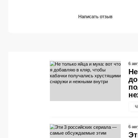
Написать отзыв
6 ав
Не
до
по
не
Ч
6 ав
Эт