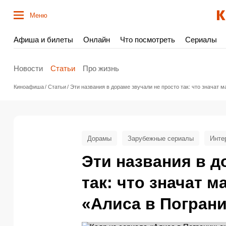
Меню
Афиша и билеты
Онлайн
Что посмотреть
Сериалы
Новости
Статьи
Про жизнь
Киноафиша
Статьи
Эти названия в дораме звучали не просто так: что значат 
Дорамы
Зарубежные сериалы
Инте
Эти названия в д
так: что значат м
«Алиса в Погран