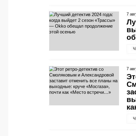
7 ав
Лу
вы
об
Ч
7 ав
Эт
См
за
вы
ка
Ч