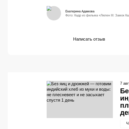
Екатерина Адамова
Фото: Кадр из фильма «Люпен III: Замок К
Написать отзыв
7 ав
Бе
ин
пл
де
Ч