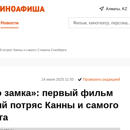
Алматы, KZ
Новости
й потряс Канны и самого Стивена Спилберга
24 июня 2025 11:50
Проверено редакцией
о замка»: первый фильм
й потряс Канны и самого
га