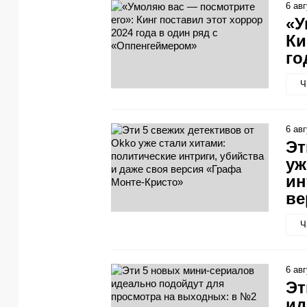
6 ав
«У
Ки
го
Ч
6 ав
Эт
уж
ин
ве
Ч
6 ав
Эт
ид