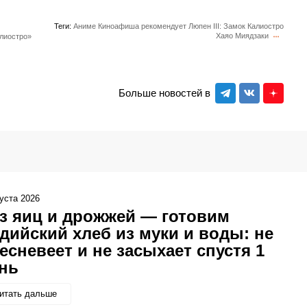
Теги:
Аниме
Киноафиша рекомендует
Люпен III: Замок Калиостро
Хаяо Миядзаки
алиостро»
Больше новостей в
густа 2026
з яиц и дрожжей — готовим
дийский хлеб из муки и воды: не
есневеет и не засыхает спустя 1
нь
итать дальше