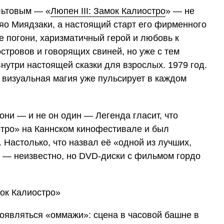
льтовым — «
Люпен III: Замок Калиостро
» — не
яо Миядзаки, а настоящий старт его фирменного
е погони, харизматичный герой и любовь к
стровов и говорящих свиней, но уже с тем
утри настоящей сказки для взрослых. 1979 год.
но визуальная магия уже пульсирует в каждом
ни — и не он один — Легенда гласит, что
тро» на Каннском кинофестивале и был
 Настолько, что назвал её «одной из лучших,
т — неизвестно, но DVD-диски с фильмом гордо
 появляться «оммажи»: сцена в часовой башне в