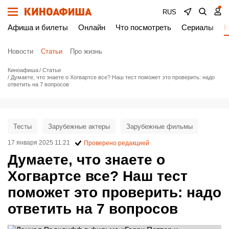
RUS
Афиша и билеты
Онлайн
Что посмотреть
Сериалы
Н
Новости
Статьи
Про жизнь
Киноафиша
Статьи
Думаете, что знаете о Хогвартсе все? Наш тест поможет это проверить: надо
ответить на 7 вопросов
Тесты
Зарубежные актеры
Зарубежные фильмы
17 января 2025 11:21
Проверено редакцией
Думаете, что знаете о
Хогвартсе все? Наш тест
поможет это проверить: надо
ответить на 7 вопросов