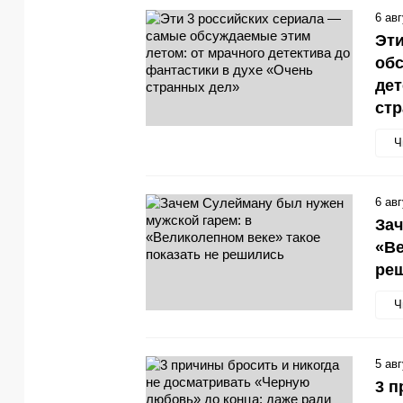
6 ав
Эти
обс
дет
стр
Ч
6 ав
Зач
«Ве
ре
Ч
5 ав
3 п