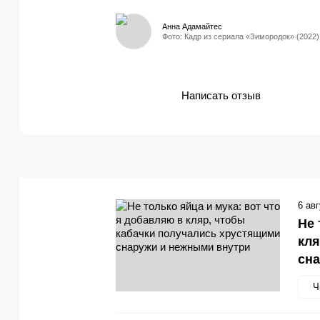
Анна Адамайтес
Фото: Кадр из сериала «Зимородок» (2022)
Написать отзыв
6 ав
Не 
кля
сн
Ч