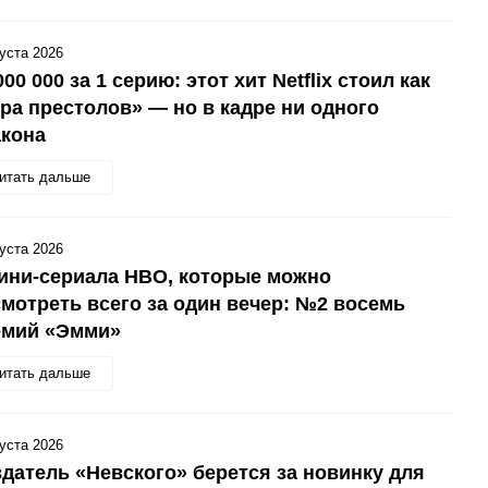
густа 2026
000 000 за 1 серию: этот хит Netflix стоил как
ра престолов» — но в кадре ни одного
акона
итать дальше
густа 2026
ини-сериала HBO, которые можно
мотреть всего за один вечер: №2 восемь
емий «Эмми»
итать дальше
густа 2026
датель «Невского» берется за новинку для