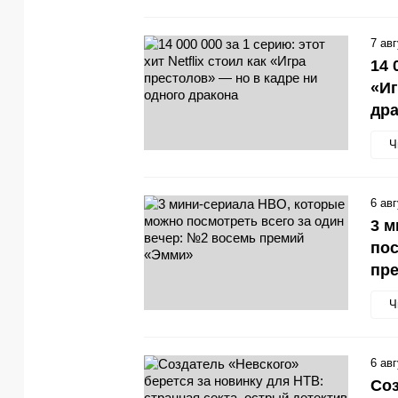
7 ав
14 
«Иг
др
Ч
6 ав
3 м
пос
пр
Ч
6 ав
Соз