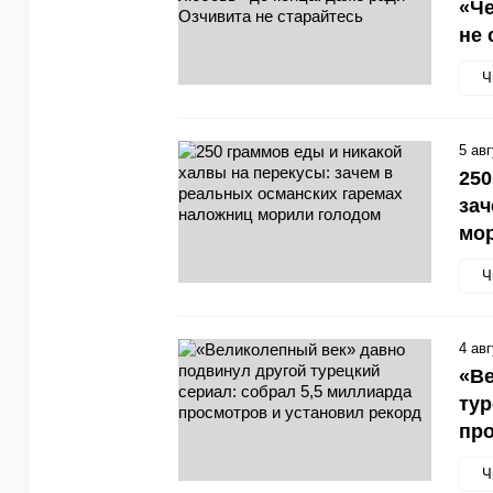
«Че
не 
Ч
5 ав
250
зач
мо
Ч
4 ав
«Ве
тур
про
Ч