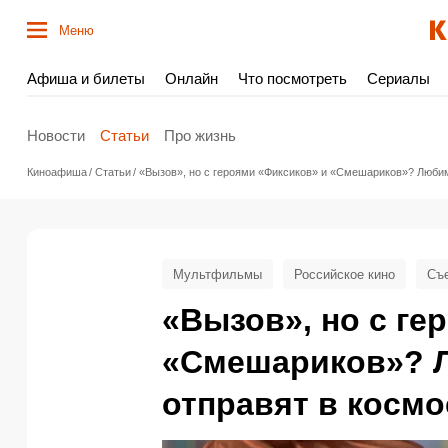
Меню
Афиша и билеты
Онлайн
Что посмотреть
Сериалы
Новости
Статьи
Про жизнь
Киноафиша
Статьи
«Вызов», но с героями «Фиксиков» и «Смешариков»? Любим
Мультфильмы
Российское кино
Съ
«Вызов», но с ге
«Смешариков»? 
отправят в космо