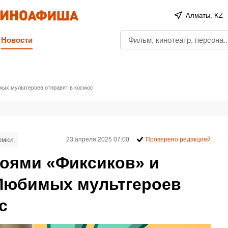
Алматы, KZ
Новости
ых мультгероев отправят в космос
емки
23 апреля 2025 07:00
Проверено редакцией
роями «Фиксиков» и
Любимых мультгероев
с