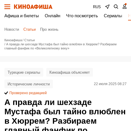
RUS
Афиша и билеты
Онлайн
Что посмотреть
Сериалы
Н
Новости
Статьи
Про жизнь
Киноафиша
Статьи
А правда ли шехзаде Мустафа был тайно влюблен в Хюррем? Разбираем
главный фанфик по «Великолепному веку»
Турецкие сериалы
Киноафиша объясняет
Исторические личности
22 июля 2025 08:27
Проверено редакцией
А правда ли шехзаде
Мустафа был тайно влюблен
в Хюррем? Разбираем
главный фанфик по