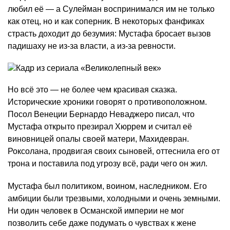
любил её — а Сулейман воспринимался им не только
как отец, но и как соперник. В некоторых фанфиках
страсть доходит до безумия: Мустафа бросает вызов
падишаху не из-за власти, а из-за ревности.
Но всё это — не более чем красивая сказка.
Исторические хроники говорят о противоположном.
Посол Венеции Бернардо Неваджеро писал, что
Мустафа открыто презирал Хюррем и считал её
виновницей опалы своей матери, Махидевран.
Роксолана, продвигая своих сыновей, оттеснила его от
трона и поставила под угрозу всё, ради чего он жил.
Мустафа был политиком, воином, наследником. Его
амбиции были трезвыми, холодными и очень земными.
Ни один человек в Османской империи не мог
позволить себе даже подумать о чувствах к жене