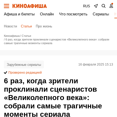
RUS
Афиша и билеты
Онлайн
Что посмотреть
Сериалы
Н
Новости
Статьи
Про жизнь
Киноафиша
Статьи
6 раз, когда зрители проклинали сценаристов «Великолепного века»: собрали
самые трагичные моменты сериала
Зарубежные сериалы
16 февраля 2025 15:13
Проверено редакцией
6 раз, когда зрители
проклинали сценаристов
«Великолепного века»:
собрали самые трагичные
моменты сериала