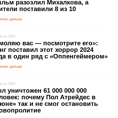
льм разозлил Михалкова, а
ители поставили 8 из 10
итать дальше
густа 2026
моляю вас — посмотрите его»:
нг поставил этот хоррор 2024
да в один ряд с «Оппенгеймером»
итать дальше
густа 2026
л уничтожен 61 000 000 000
ловек: почему Пол Атрейдес в
юне» так и не смог остановить
овопролитие