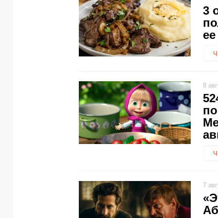
3 
по
ее
Ч
8 ав
52
по
Ме
ав
Ч
7 ав
«Э
Аб