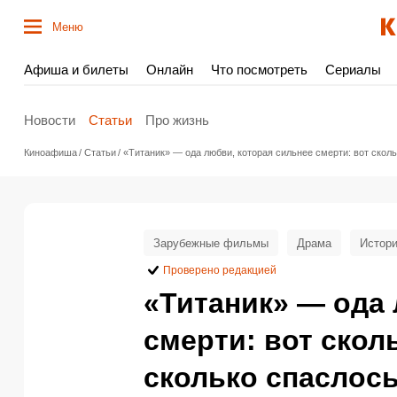
Меню
Афиша и билеты
Онлайн
Что посмотреть
Сериалы
Новости
Статьи
Про жизнь
Киноафиша
Статьи
«Титаник» — ода любви, которая сильнее смерти: вот скольк
Зарубежные фильмы
Драма
Истори
Проверено редакцией
«Титаник» — ода 
смерти: вот скол
сколько спаслось