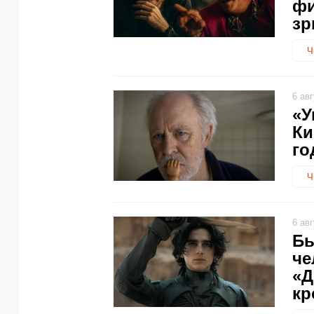
фи
зр
Ч
6 ав
«У
Ки
го
Ч
6 ав
Бы
че
«Д
кр