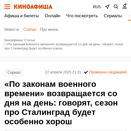
RUS
Афиша и билеты
Онлайн
Что посмотреть
Сериалы
Н
Новости
Статьи
Про жизнь
Киноафиша
Статьи
«По законам военного времени» возвращается со дня на день: говорят, сезон
про Сталинград будет особенно хорош
Сериал
22 апреля 2025 21:31
Проверено редакцией
«По законам военного
времени» возвращается со
дня на день: говорят, сезон
про Сталинград будет
особенно хорош