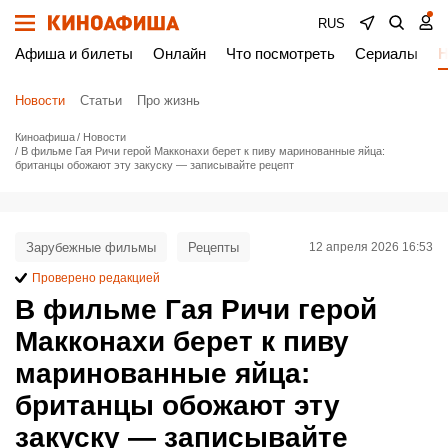
RUS
Афиша и билеты
Онлайн
Что посмотреть
Сериалы
Н
Новости
Статьи
Про жизнь
Киноафиша
Новости
В фильме Гая Ричи герой Макконахи берет к пиву маринованные яйца:
британцы обожают эту закуску — записывайте рецепт
Зарубежные фильмы
Рецепты
12 апреля 2026 16:53
Проверено редакцией
В фильме Гая Ричи герой
Макконахи берет к пиву
маринованные яйца:
британцы обожают эту
закуску — записывайте