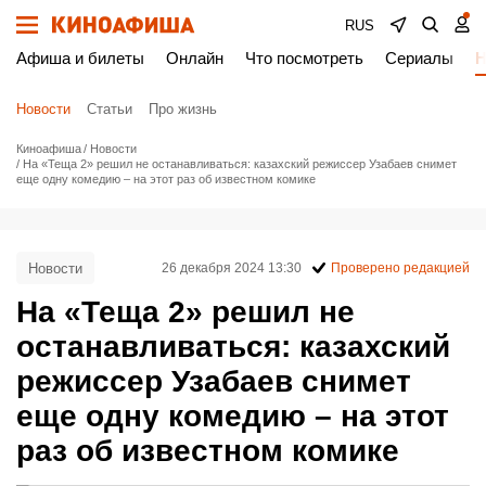
RUS
Афиша и билеты
Онлайн
Что посмотреть
Сериалы
Н
Новости
Статьи
Про жизнь
Киноафиша
Новости
На «Теща 2» решил не останавливаться: казахский режиссер Узабаев снимет
еще одну комедию – на этот раз об известном комике
Новости
26 декабря 2024 13:30
Проверено редакцией
На «Теща 2» решил не
останавливаться: казахский
режиссер Узабаев снимет
еще одну комедию – на этот
раз об известном комике