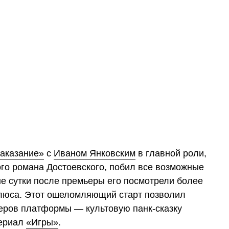
наказание»
с
Иваном Янковским
в главной роли,
го романа Достоевского, побил все возможные
ые сутки после премьеры его посмотрели более
Плюса. Этот ошеломляющий старт позволил
еров платформы — культовую панк-сказку
сериал
«Игры»
.