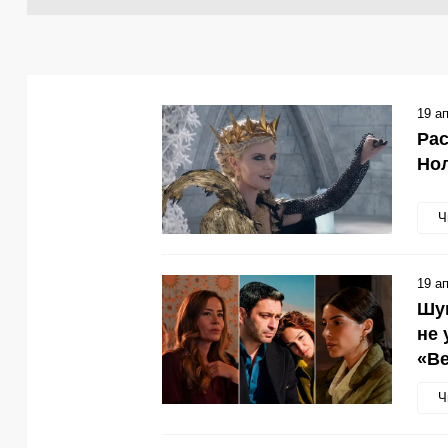
19 а
Рас
Нол
Ч
19 а
Шум
не 
«Ве
Ч