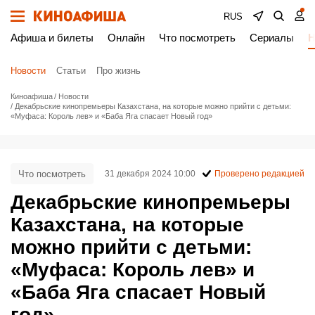
RUS
Афиша и билеты
Онлайн
Что посмотреть
Сериалы
Н
Новости
Статьи
Про жизнь
Киноафиша
Новости
Декабрьские кинопремьеры Казахстана, на которые можно прийти с детьми:
«Муфаса: Король лев» и «Баба Яга спасает Новый год»
Что посмотреть
31 декабря 2024 10:00
Проверено редакцией
Декабрьские кинопремьеры
Казахстана, на которые
можно прийти с детьми:
«Муфаса: Король лев» и
«Баба Яга спасает Новый
год»