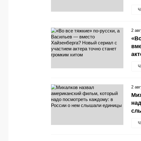
Ч
2 ав
«Во
вме
акт
Ч
2 ав
Мих
над
сл
Ч