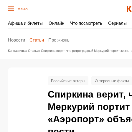
Меню
Афиша и билеты
Онлайн
Что посмотреть
Сериалы
Новости
Статьи
Про жизнь
Киноафиша
Статьи
Спиркина верит, что ретроградный Меркурий портит жизнь: 
Российские актеры
Интересные факты
Спиркина верит, 
Меркурий портит 
«Аэропорт» объяс
вести