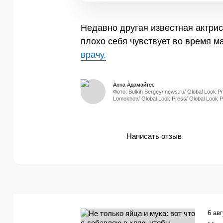
Недавно другая известная актри
плохо себя чувствует во время м
врачу.
Анна Адамайтес
Фото: Bulkin Sergey/ news.ru/ Global Look Pr
Lomokhov/ Global Look Press/ Global Look 
Написать отзыв
6 ав