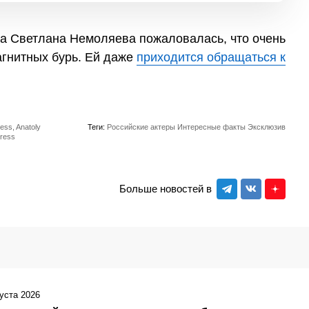
са Светлана Немоляева пожаловалась, что очень
агнитных бурь. Ей даже
приходится обращаться к
ess, Anatoly
Теги:
Российские актеры
Интересные факты
Эксклюзив
Press
Больше новостей в
густа 2026