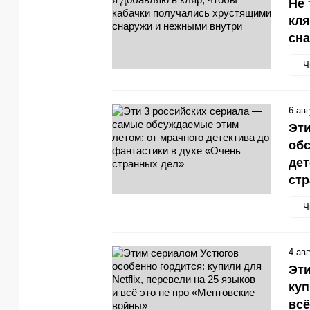
Не 
кля
сн
Ч
6 ав
Эти
обс
дет
стр
Ч
4 ав
Эти
куп
всё