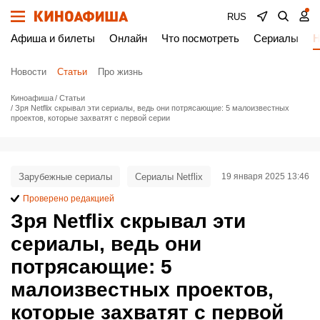
RUS
Афиша и билеты
Онлайн
Что посмотреть
Сериалы
Н
Новости
Статьи
Про жизнь
Киноафиша
Статьи
Зря Netflix скрывал эти сериалы, ведь они потрясающие: 5 малоизвестных
проектов, которые захватят с первой серии
Зарубежные сериалы
Сериалы Netflix
19 января 2025 13:46
Проверено редакцией
Зря Netflix скрывал эти
сериалы, ведь они
потрясающие: 5
малоизвестных проектов,
которые захватят с первой