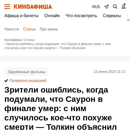
RUS
Афиша и билеты
Онлайн
Что посмотреть
Сериалы
Н
Новости
Статьи
Про жизнь
Киноафиша
Статьи
Зрители ошиблись, когда подумали, что Саурон в финале умер: с ним
случилось кое-что похуже смерти — Толкин объяснил
Зарубежные фильмы
22 июня 2025 11:21
Проверено редакцией
Зрители ошиблись, когда
подумали, что Саурон в
финале умер: с ним
случилось кое-что похуже
смерти — Толкин объяснил