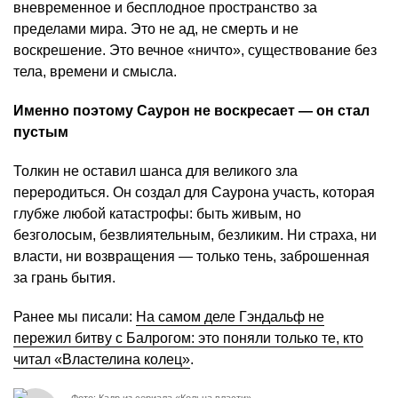
вневременное и бесплодное пространство за
пределами мира. Это не ад, не смерть и не
воскрешение. Это вечное «ничто», существование без
тела, времени и смысла.
Именно поэтому Саурон не воскресает — он стал
пустым
Толкин не оставил шанса для великого зла
переродиться. Он создал для Саурона участь, которая
глубже любой катастрофы: быть живым, но
безголосым, безвлиятельным, безликим. Ни страха, ни
власти, ни возвращения — только тень, заброшенная
за грань бытия.
Ранее мы писали:
На самом деле Гэндальф не
пережил битву с Балрогом: это поняли только те, кто
читал «Властелина колец»
.
Фото: Кадр из сериала «Кольца власти»