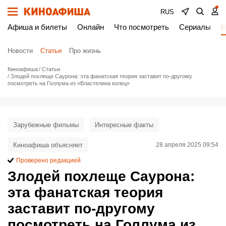
RUS
Афиша и билеты
Онлайн
Что посмотреть
Сериалы
Н
Новости
Статьи
Про жизнь
Киноафиша
Статьи
Злодей похлеще Саурона: эта фанатская теория заставит по-другому
посмотреть на Голлума из «Властелина колец»
Зарубежные фильмы
Интересные факты
Киноафиша объясняет
28 апреля 2025 09:54
Проверено редакцией
Злодей похлеще Саурона:
эта фанатская теория
заставит по-другому
посмотреть на Голлума из