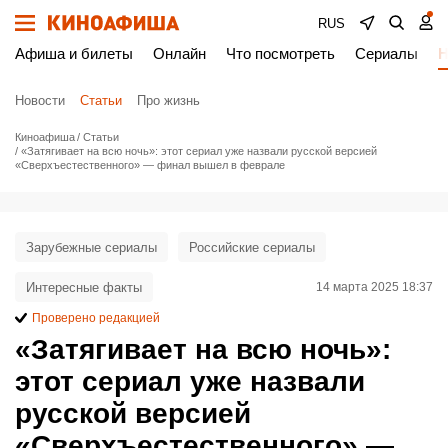
RUS
Афиша и билеты
Онлайн
Что посмотреть
Сериалы
Н
Новости
Статьи
Про жизнь
Киноафиша
Статьи
«Затягивает на всю ночь»: этот сериал уже назвали русской версией
«Сверхъестественного» — финал вышел в феврале
Зарубежные сериалы
Российские сериалы
Интересные факты
14 марта 2025 18:37
Проверено редакцией
«Затягивает на всю ночь»:
этот сериал уже назвали
русской версией
«Сверхъестественного» —