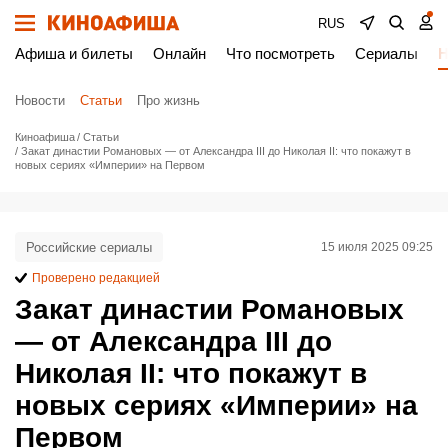
RUS
Афиша и билеты
Онлайн
Что посмотреть
Сериалы
Н
Новости
Статьи
Про жизнь
Киноафиша
Статьи
Закат династии Романовых — от Александрa III до Николая II: что покажут в
новых сериях «Империи» на Первом
Российские сериалы
15 июля 2025 09:25
Проверено редакцией
Закат династии Романовых
— от Александрa III до
Николая II: что покажут в
новых сериях «Империи» на
Первом