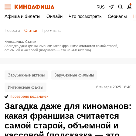
RUS
Афиша и билеты
Онлайн
Что посмотреть
Сериалы
Н
Новости
Статьи
Про жизнь
Киноафиша
Статьи
Загадка даже для киноманов: какая франшиза считается самой старой,
объемной и кассовой (подсказка — это не «Мстители»)
Зарубежные актеры
Зарубежные фильмы
Интересные факты
6 января 2025 16:40
Проверено редакцией
Загадка даже для киноманов:
какая франшиза считается
самой старой, объемной и
кассовой (подсказка — это