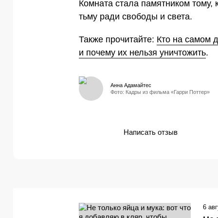
Комната стала памятником тому, 
тьму ради свободы и света.
Также прочитайте:
Кто на самом 
и почему их нельзя уничтожить
.
Анна Адамайтес
Фото: Кадры из фильма «Гарри Поттер»
Написать отзыв
6 ав