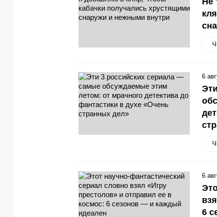
Не 
кля
сн
Ч
6 ав
Эти
обс
дет
стр
Ч
6 ав
Это
взя
6 с