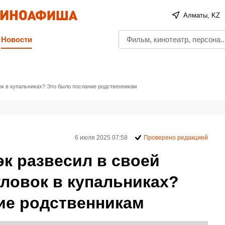
Алматы, KZ
Новости
ок в купальниках? Это было послание родственникам
6 июля 2025 07:58
Проверено редакцией
к развесил в своей
ловок в купальниках?
ие родственникам