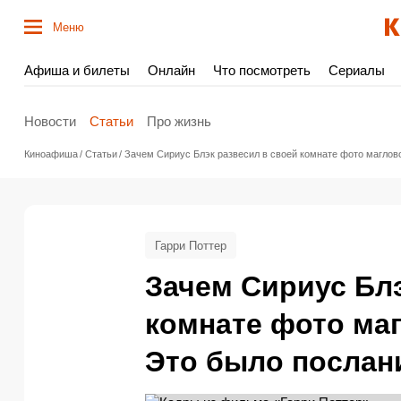
Меню
Афиша и билеты
Онлайн
Что посмотреть
Сериалы
Новости
Статьи
Про жизнь
Киноафиша
Статьи
Зачем Сириус Блэк развесил в своей комнате фото маглов
Гарри Поттер
Зачем Сириус Блэ
комнате фото маг
Это было послан