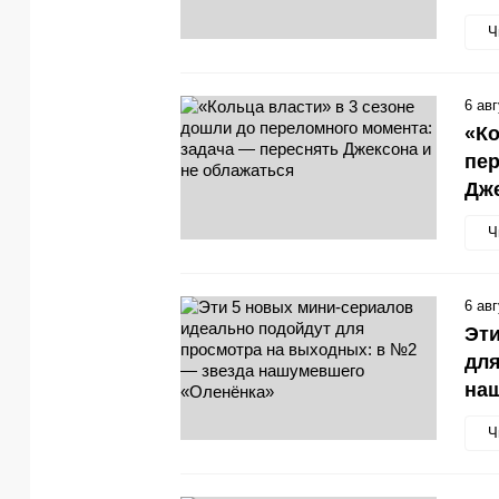
Ч
6 ав
«Ко
пер
Дже
Ч
6 ав
Эти
для
на
Ч