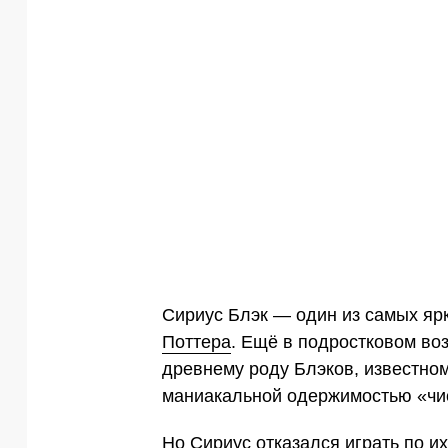
Сириус Блэк — один из самых я
Поттера
. Ещё в подростковом во
древнему роду Блэков, известном
маниакальной одержимостью «чис
Но Сириус отказался играть по 