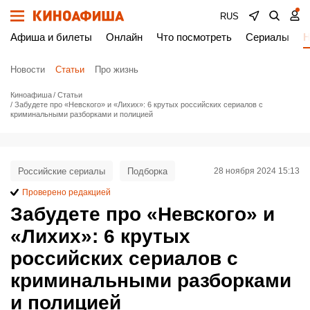
RUS
Афиша и билеты
Онлайн
Что посмотреть
Сериалы
Н
Новости
Статьи
Про жизнь
Киноафиша
Статьи
Забудете про «Невского» и «Лихих»: 6 крутых российских сериалов с
криминальными разборками и полицией
Российские сериалы
Подборка
28 ноября 2024 15:13
Проверено редакцией
Забудете про «Невского» и
«Лихих»: 6 крутых
российских сериалов с
криминальными разборками
и полицией