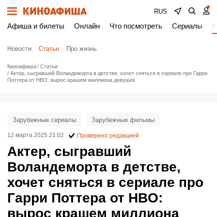
RUS
Афиша и билеты
Онлайн
Что посмотреть
Сериалы
Н
Новости
Статьи
Про жизнь
Киноафиша
Статьи
Актер, сыгравший Воландеморта в детстве, хочет сняться в сериале про Гарри
Поттера от HBO: вырос крашем миллиона девушек
Зарубежные сериалы
Зарубежные фильмы
12 марта 2025 21:02
Проверено редакцией
Актер, сыгравший
Воландеморта в детстве,
хочет сняться в сериале про
Гарри Поттера от HBO:
вырос крашем миллиона