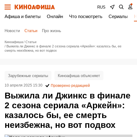
RUS
Афиша и билеты
Онлайн
Что посмотреть
Сериалы
Н
Новости
Статьи
Про жизнь
Киноафиша
Статьи
Выжила ли Джинкс в финале 2 сезона сериала «Аркейн»: казалось бы, ее
смерть неизбежна, но вот подвох
Зарубежные сериалы
Киноафиша объясняет
10 апреля 2025 15:30
Проверено редакцией
Выжила ли Джинкс в финале
2 сезона сериала «Аркейн»:
казалось бы, ее смерть
неизбежна, но вот подвох