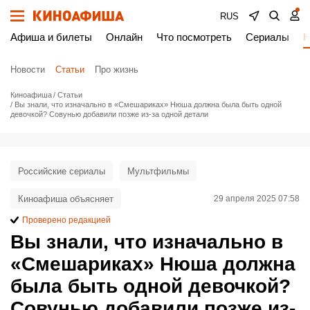
RUS
Афиша и билеты
Онлайн
Что посмотреть
Сериалы
Н
Новости
Статьи
Про жизнь
Киноафиша
Статьи
Вы знали, что изначально в «Смешариках» Нюша должна была быть одной
девочкой? Совунью добавили позже из-за одной детали
Российские сериалы
Мультфильмы
Киноафиша объясняет
29 апреля 2025 07:58
Проверено редакцией
Вы знали, что изначально в
«Смешариках» Нюша должна
была быть одной девочкой?
Совунью добавили позже из-