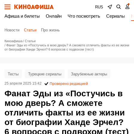
RUS
Афиша и билеты
Онлайн
Что посмотреть
Сериалы
Н
Новости
Статьи
Про жизнь
Киноафиша
Статьи
Фанат Эды из «Постучись в мою дверь? А сможете отличить факты из ее жизни
от биографии Ханде Эрчел? 6 вопросов с подвохом (тест)
Тесты
Турецкие сериалы
Зарубежные актеры
25 апреля 2025 15:42
Проверено редакцией
Фанат Эды из «Постучись в
мою дверь? А сможете
отличить факты из ее жизни
от биографии Ханде Эрчел?
6 вопросов с подвохом (тест)