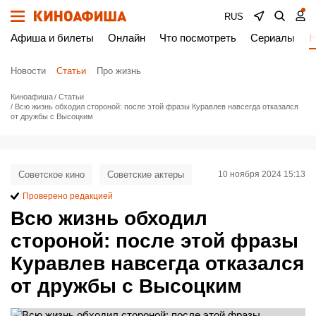
RUS
Афиша и билеты
Онлайн
Что посмотреть
Сериалы
Н
Новости
Статьи
Про жизнь
Киноафиша
Статьи
Всю жизнь обходил стороной: после этой фразы Куравлев навсегда отказался
от дружбы с Высоцким
Советское кино
Советские актеры
10 ноября 2024 15:13
Проверено редакцией
Всю жизнь обходил
стороной: после этой фразы
Куравлев навсегда отказался
от дружбы с Высоцким