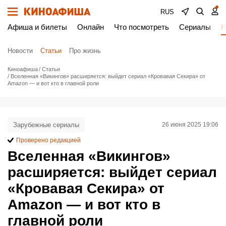
RUS
Афиша и билеты
Онлайн
Что посмотреть
Сериалы
Н
Новости
Статьи
Про жизнь
Киноафиша
Статьи
Вселенная «Викингов» расширяется: выйдет сериал «Кровавая Секира» от
Amazon — и вот кто в главной роли
Зарубежные сериалы
26 июня 2025 19:06
Проверено редакцией
Вселенная «Викингов»
расширяется: выйдет сериал
«Кровавая Секира» от
Amazon — и вот кто в
главной роли