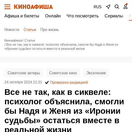
RUS
Афиша и билеты
Онлайн
Что посмотреть
Сериалы
Н
Новости
Статьи
Про жизнь
Киноафиша
Статьи
Все не так, как в сиквеле: психолог объяснила, смогли бы Надя и Женя из
«Иронии судьбы» остаться вместе в реальной жизни
Советские актеры
Советское кино
Эксклюзив
24 октября 2024 21:31
Проверено редакцией
Все не так, как в сиквеле:
психолог объяснила, смогли
бы Надя и Женя из «Иронии
судьбы» остаться вместе в
реальной жизни