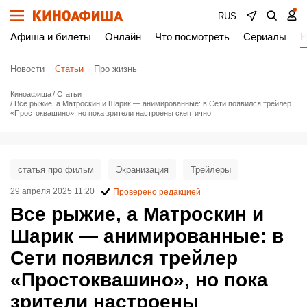
RUS
Афиша и билеты
Онлайн
Что посмотреть
Сериалы
Н
Новости
Статьи
Про жизнь
Киноафиша
Статьи
Все рыжие, а Матроскин и Шарик — анимированные: в Сети появился трейлер
«Простоквашино», но пока зрители настроены скептично
статья про фильм
Экранизация
Трейлеры
29 апреля 2025 11:20
Проверено редакцией
Все рыжие, а Матроскин и
Шарик — анимированные: в
Сети появился трейлер
«Простоквашино», но пока
зрители настроены