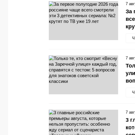
7 ав
За 
все
кру
Ч
7 ав
Тол
ули
воп
Ч
7 ав
3 г
кот
сер