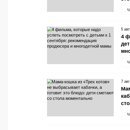
Ч
5 ав
4 ф
дет
мн
Ч
7 ав
Мам
каб
ст
Ч