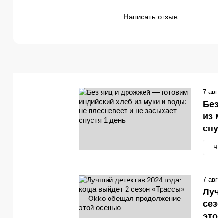
Написать отзыв
7 ав
Без
из 
спу
Ч
7 ав
Луч
се
эт