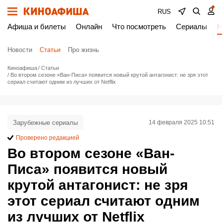
RUS
Афиша и билеты
Онлайн
Что посмотреть
Сериалы
Н
Новости
Статьи
Про жизнь
Киноафиша
Статьи
Во втором сезоне «Ван-Писа» появится новый крутой антагонист: не зря этот
сериал считают одним из лучших от Netflix
Зарубежные сериалы
14 февраля 2025 10:51
Проверено редакцией
Во втором сезоне «Ван-
Писа» появится новый
крутой антагонист: не зря
этот сериал считают одним
из лучших от Netflix