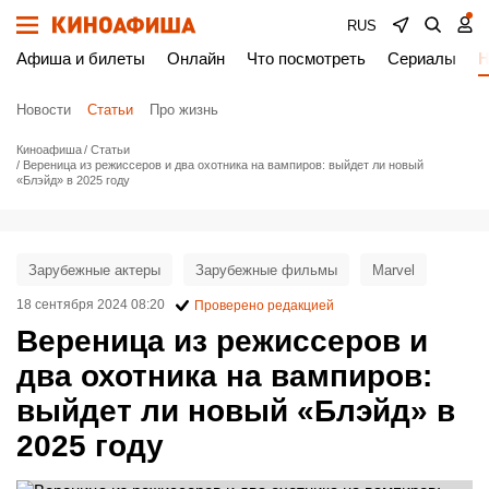
RUS
Афиша и билеты
Онлайн
Что посмотреть
Сериалы
Н
Новости
Статьи
Про жизнь
Киноафиша
Статьи
Вереница из режиссеров и два охотника на вампиров: выйдет ли новый
«Блэйд» в 2025 году
Зарубежные актеры
Зарубежные фильмы
Marvel
18 сентября 2024 08:20
Проверено редакцией
Вереница из режиссеров и
два охотника на вампиров:
выйдет ли новый «Блэйд» в
2025 году