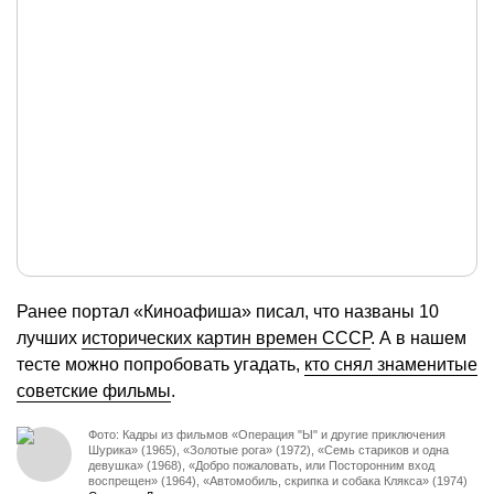
Ранее портал «Киноафиша» писал, что названы 10
лучших
исторических картин времен СССР
. А в нашем
тесте можно попробовать угадать,
кто снял знаменитые
советские фильмы
.
Фото: Кадры из фильмов «Операция "Ы" и другие приключения
Шурика» (1965), «Золотые рога» (1972), «Семь стариков и одна
девушка» (1968), «Добро пожаловать, или Посторонним вход
воспрещен» (1964), «Автомобиль, скрипка и собака Клякса» (1974)