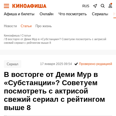
RUS
Афиша и билеты
Онлайн
Что посмотреть
Сериалы
Н
Новости
Статьи
Про жизнь
Киноафиша
Статьи
В восторге от Деми Мур в «Субстанции»? Советуем посмотреть с актрисой
свежий сериал с рейтингом выше 8
Сериал
17 января 2025 09:54
Проверено редакцией
В восторге от Деми Мур в
«Субстанции»? Советуем
посмотреть с актрисой
свежий сериал с рейтингом
выше 8