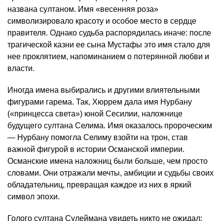
названа султаном. Имя «весенняя роза»
символизировало красоту и особое место в сердце
правителя. Однако судьба распорядилась иначе: после
трагической казни ее сына Мустафы это имя стало для
нее проклятием, напоминанием о потерянной любви и
власти.
Иногда имена выбирались и другими влиятельными
фигурами гарема. Так, Хюррем дала имя Нурбану
(«принцесса света») юной Сесилии, наложнице
будущего султана Селима. Имя оказалось пророческим
— Нурбану помогла Селиму взойти на трон, став
важной фигурой в истории Османской империи.
Османские имена наложниц были больше, чем просто
словами. Они отражали мечты, амбиции и судьбы своих
обладательниц, превращая каждое из них в яркий
символ эпохи.
Голого султана Сулеймана увидеть никто не ожидал: