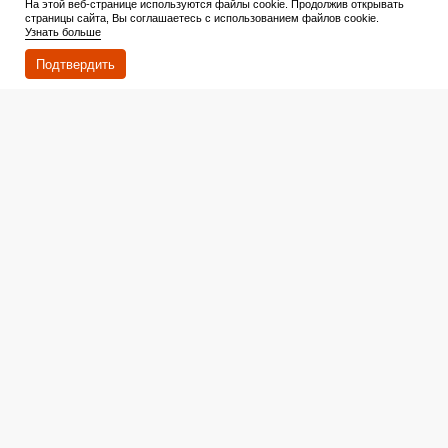
На этой веб-странице используются файлы cookie. Продолжив открывать
страницы сайта, Вы соглашаетесь с использованием файлов cookie.
Узнать больше
Подтвердить
Читать дальше
10 августа 2026
Связь между «Смешариками» и «Мадагаскаром»
выдала одна фраза: кем приходятся друг другу Пин и
Шкипер?