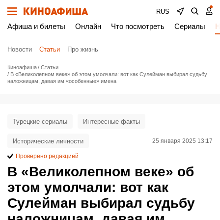
RUS
Афиша и билеты
Онлайн
Что посмотреть
Сериалы
Н
Новости
Статьи
Про жизнь
Киноафиша
Статьи
В «Великолепном веке» об этом умолчали: вот как Сулейман выбирал судьбу
наложницам, давая им «особенные» имена
Турецкие сериалы
Интересные факты
Исторические личности
25 января 2025 13:17
Проверено редакцией
В «Великолепном веке» об
этом умолчали: вот как
Сулейман выбирал судьбу
наложницам, давая им