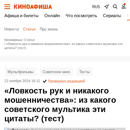
RUS
Афиша и билеты
Онлайн
Что посмотреть
Сериалы
Н
Новости
Статьи
Про жизнь
Киноафиша
Статьи
«Ловкость рук и никакого мошенничества»: из какого советского мультика эти
цитаты? (тест)
Мультфильмы
Советское кино
Тесты
22 ноября 2024 16:11
Проверено редакцией
«Ловкость рук и никакого
мошенничества»: из какого
советского мультика эти
цитаты? (тест)