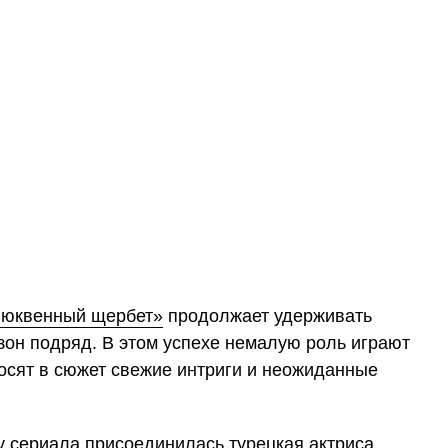
люквенный щербет»
продолжает удерживать
зон подряд. В этом успехе немалую роль играют
осят в сюжет свежие интриги и неожиданные
ту сериала присоединилась турецкая актриса