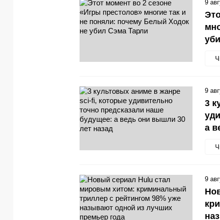
9 ав
Это
мно
уби
Ч
9 ав
3 к
уди
а в
Ч
9 ав
Нов
кри
наз