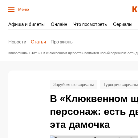
Меню
Афиша и билеты
Онлайн
Что посмотреть
Сериалы
Новости
Статьи
Про жизнь
Киноафиша
Статьи
В «Клюквенном щербете» появится новый персонаж: есть дв
Зарубежные сериалы
Турецкие сериалы
В «Клюквенном щ
персонаж: есть д
эта дамочка