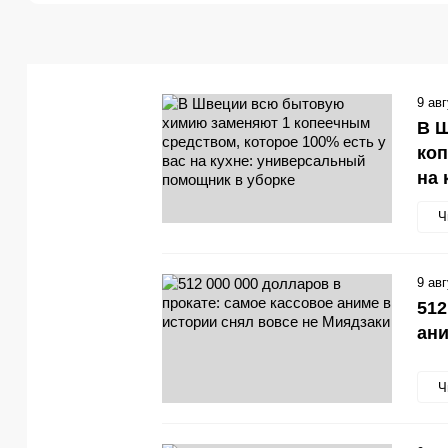
9 ав
В 
коп
на 
Ч
9 ав
512
ани
Ч