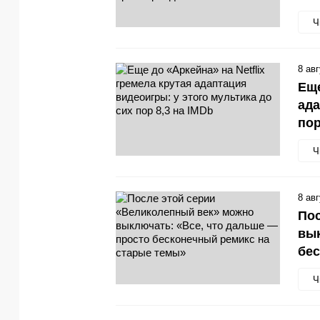
Ч
8 ав
Еще
ада
пор
Ч
8 ав
Пос
вык
бес
Ч