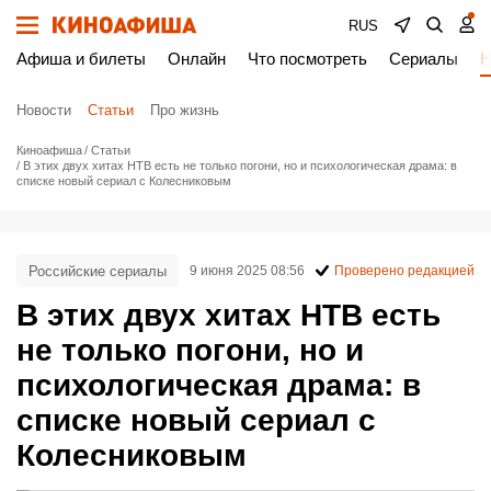
RUS
Афиша и билеты
Онлайн
Что посмотреть
Сериалы
Н
Новости
Статьи
Про жизнь
Киноафиша
Статьи
В этих двух хитах НТВ есть не только погони, но и психологическая драма: в
списке новый сериал с Колесниковым
Российские сериалы
9 июня 2025 08:56
Проверено редакцией
В этих двух хитах НТВ есть
не только погони, но и
психологическая драма: в
списке новый сериал с
Колесниковым