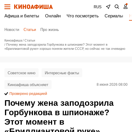
RUS
Афиша и билеты
Онлайн
Что посмотреть
Сериалы
Н
Новости
Статьи
Про жизнь
Киноафиша
Статьи
Почему жена заподозрила Горбункова в шпионаже? Этот момент в
«Бриллиантовой руке» хорошо поняли жители СССР, но сейчас не так очевидно
Советское кино
Интересные факты
Киноафиша объясняет
8 июня 2026 08:00
Проверено редакцией
Почему жена заподозрила
Горбункова в шпионаже?
Этот момент в
«Бриллиантовой руке»